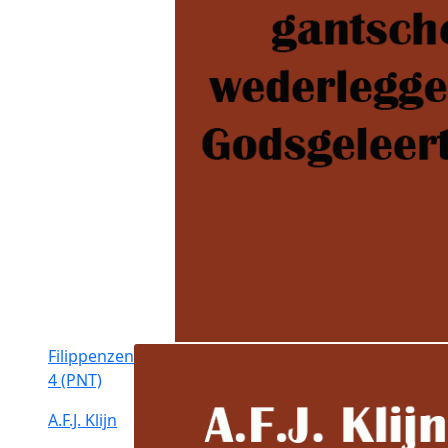
Filippenzen
4 (PNT)
A.F.J. Klijn