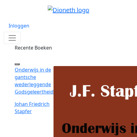
Inloggen
Recente Boeken
Onderwijs in de
gantsche
wederleggende
Godsgeleertheid
Johan Friedrich
Stapfer