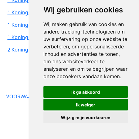
Wij gebruiken cookies
1 Koningen 19v9-12
Wij maken gebruik van cookies en
1 Koningen 21v1-16
andere tracking-technologieën om
1 Koningen 21v17-29
uw surfervaring op onze website te
verbeteren, om gepersonaliseerde
2 Koningen 1v1-8
inhoud en advertenties te tonen,
om ons websiteverkeer te
analyseren en om te begrijpen waar
onze bezoekers vandaan komen.
Ik ga akkoord
© Copyright 2026 -
VOORWAARDEN
PRIVACY
DioNeth.nl
Ik weiger
BELEID
Wijzig mijn voorkeuren