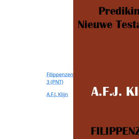
Filippenzen
3 (PNT)
A.F.J. Klijn