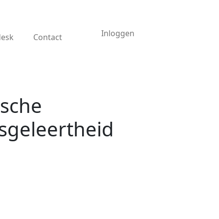
Inloggen
desk
Contact
tsche
geleertheid