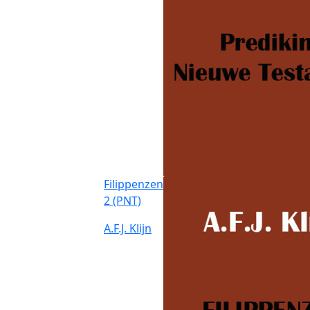
Filippenzen
2 (PNT)
A.F.J. Klijn