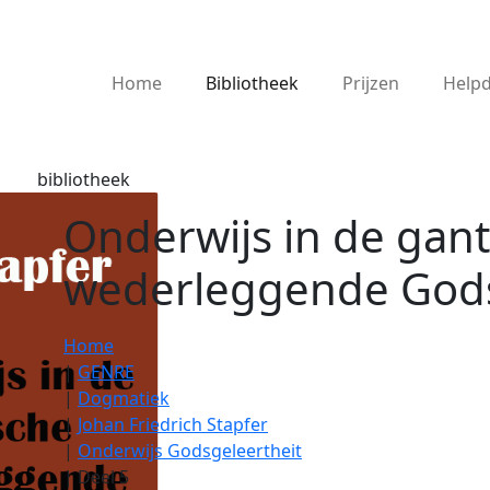
Home
Bibliotheek
Prijzen
Help
bibliotheek
Onderwijs in de gan
wederleggende Gods
Home
|
GENRE
|
Dogmatiek
|
Johan Friedrich Stapfer
|
Onderwijs Godsgeleertheit
|
Deel 5