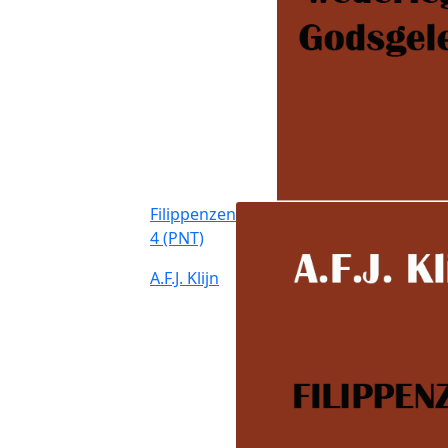
Filippenzen
4 (PNT)
A.F.J. Klijn