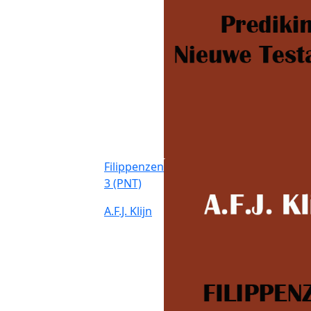
Filippenzen
3 (PNT)
A.F.J. Klijn