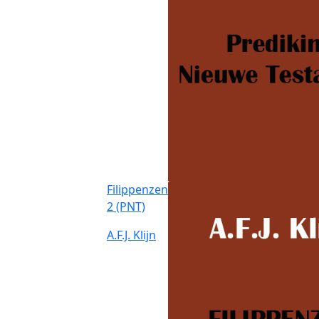
Filippenzen
2 (PNT)
A.F.J. Klijn