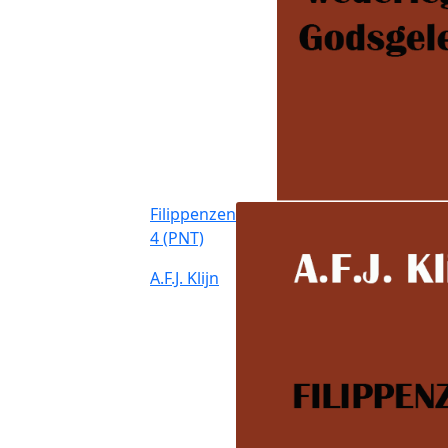
Filippenzen
4 (PNT)
A.F.J. Klijn