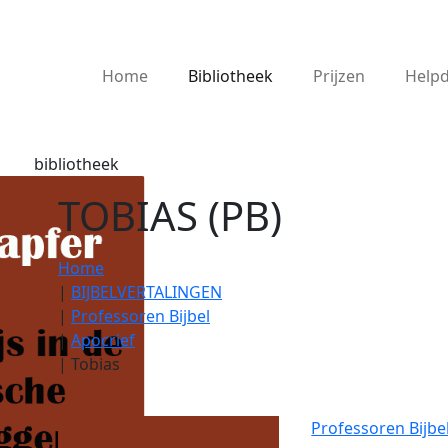
Home
Bibliotheek
Prijzen
Help
bibliotheek
TOBIAS (PB)
Home
|
BIJBELVERTALINGEN
|
Professoren Bijbel
|
Apocrief
|
Tobias
Professoren Bijbe