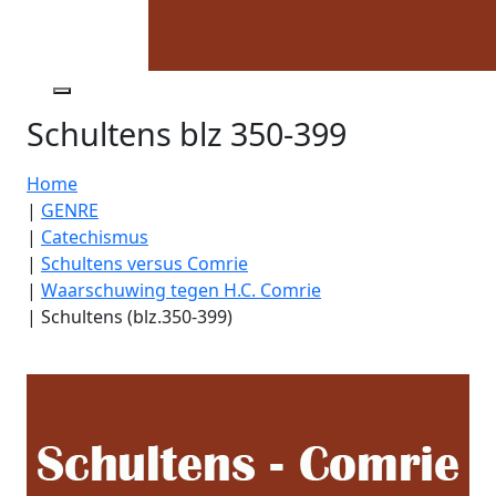
Schultens blz 350-399
Home
|
GENRE
|
Catechismus
|
Schultens versus Comrie
|
Waarschuwing tegen H.C. Comrie
|
Schultens (blz.350-399)