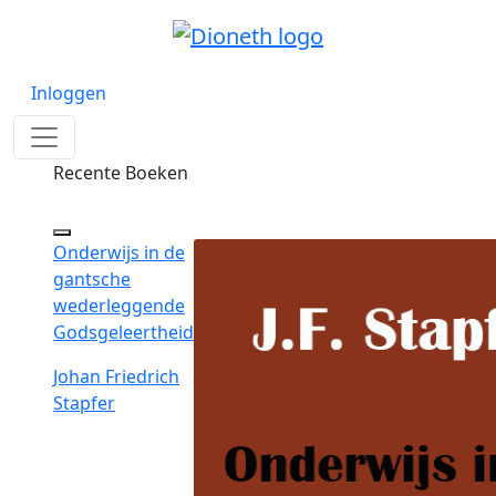
Inloggen
Recente Boeken
Onderwijs in de
gantsche
wederleggende
Godsgeleertheid
Johan Friedrich
Stapfer