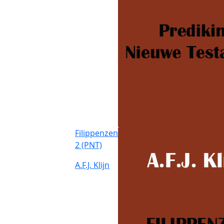
Filippenzen
2 (PNT)
A.F.J. Klijn