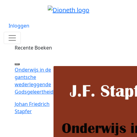
Inloggen
Recente Boeken
Onderwijs in de
gantsche
wederleggende
Godsgeleertheid
Johan Friedrich
Stapfer