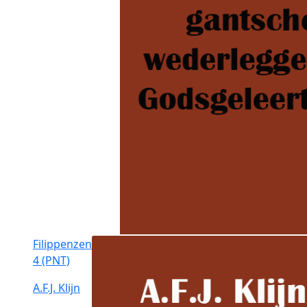
Filippenzen
4 (PNT)
A.F.J. Klijn