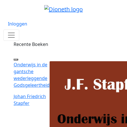
Inloggen
Recente Boeken
Onderwijs in de
gantsche
wederleggende
Godsgeleertheid
Johan Friedrich
Stapfer