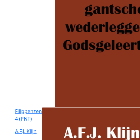
Filippenzen
4 (PNT)
A.F.J. Klijn