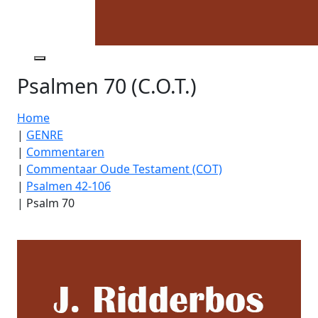
Psalmen 70 (C.O.T.)
Home
|
GENRE
|
Commentaren
|
Commentaar Oude Testament (COT)
|
Psalmen 42-106
|
Psalm 70