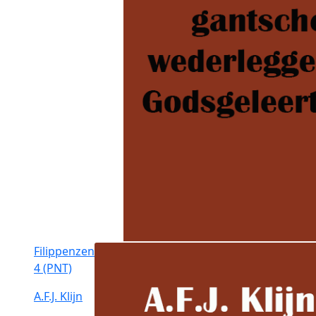
Filippenzen
4 (PNT)
A.F.J. Klijn