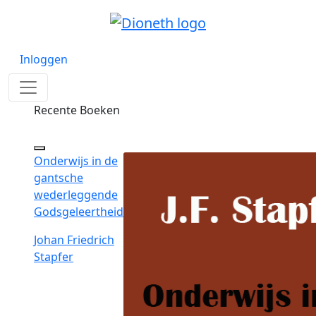
Inloggen
Recente Boeken
Onderwijs in de
gantsche
wederleggende
Godsgeleertheid
Johan Friedrich
Stapfer