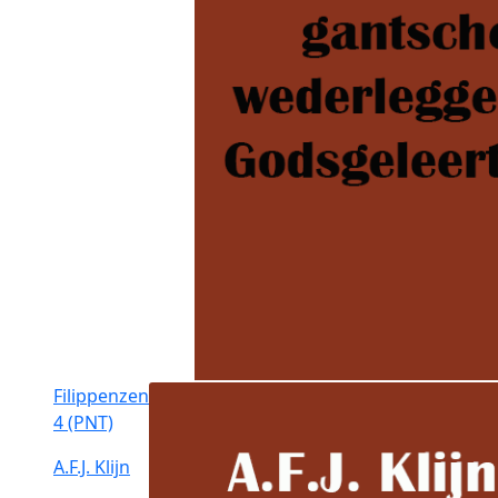
Filippenzen
4 (PNT)
A.F.J. Klijn