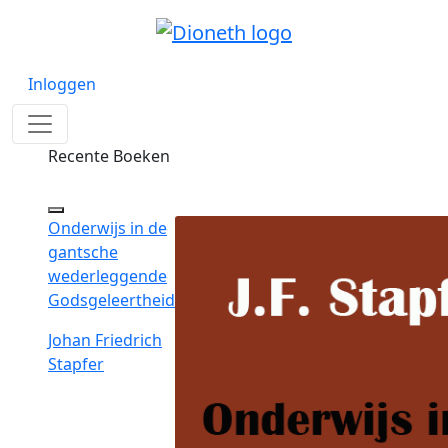
Inloggen
Recente Boeken
Onderwijs in de
gantsche
wederleggende
Godsgeleertheid
Johan Friedrich
Stapfer