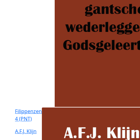
Filippenzen
4 (PNT)
A.F.J. Klijn