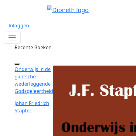
Inloggen
Recente Boeken
Onderwijs in de
gantsche
wederleggende
Godsgeleertheid
Johan Friedrich
Stapfer