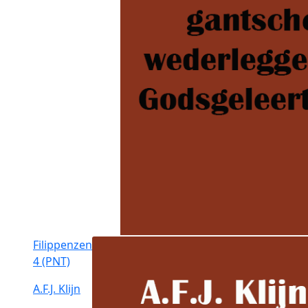
Filippenzen
4 (PNT)
A.F.J. Klijn