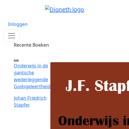
Inloggen
Recente Boeken
Onderwijs in de
gantsche
wederleggende
Godsgeleertheid
Johan Friedrich
Stapfer