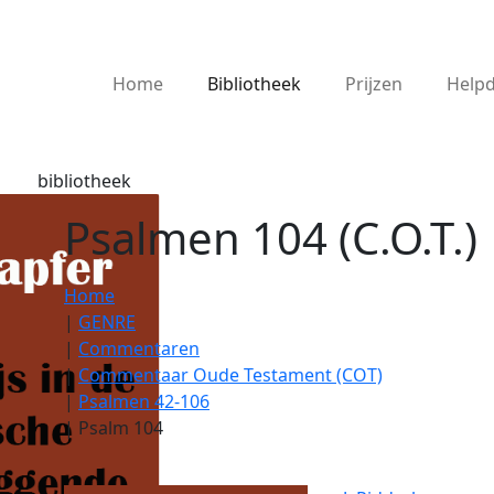
Home
Bibliotheek
Prijzen
Help
bibliotheek
Psalmen 104 (C.O.T.)
Home
|
GENRE
|
Commentaren
|
Commentaar Oude Testament (COT)
|
Psalmen 42-106
|
Psalm 104