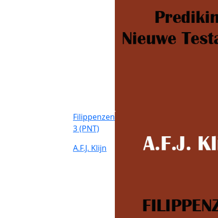
Filippenzen
3 (PNT)
A.F.J. Klijn