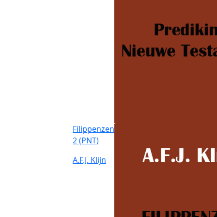
Filippenzen
2 (PNT)
A.F.J. Klijn