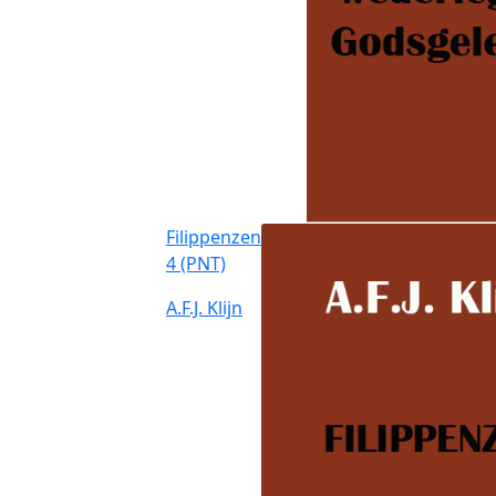
Filippenzen
4 (PNT)
A.F.J. Klijn