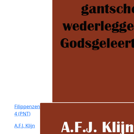
Filippenzen
4 (PNT)
A.F.J. Klijn