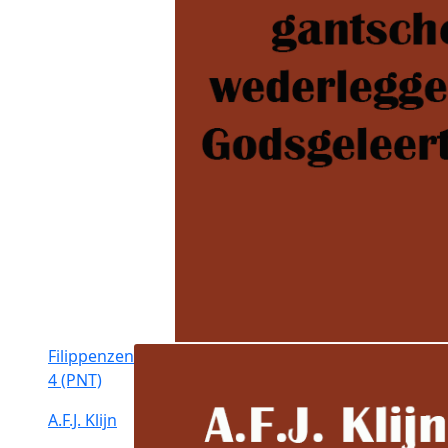
Filippenzen
4 (PNT)
A.F.J. Klijn