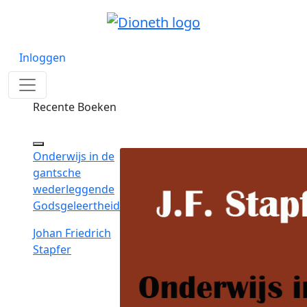
Inloggen
Recente Boeken
Onderwijs in de
gantsche
wederleggende
Godsgeleertheid
Johan Friedrich
Stapfer