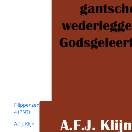
Filippenzen
4 (PNT)
A.F.J. Klijn