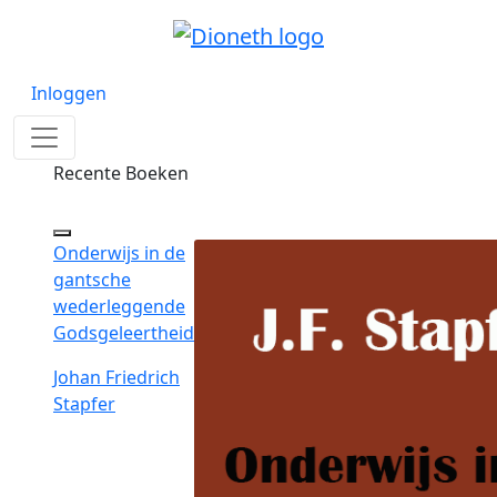
Inloggen
Recente Boeken
Onderwijs in de
gantsche
wederleggende
Godsgeleertheid
Johan Friedrich
Stapfer