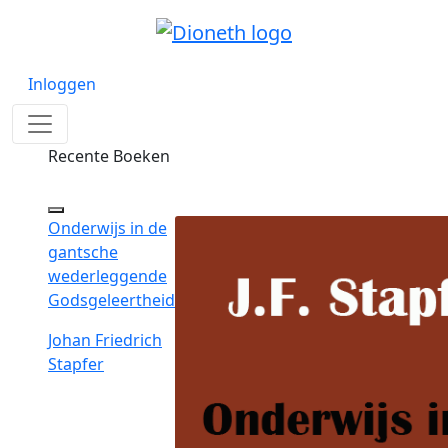
Inloggen
Recente Boeken
Onderwijs in de
gantsche
wederleggende
Godsgeleertheid
Johan Friedrich
Stapfer