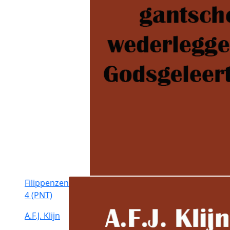
Filippenzen
4 (PNT)
A.F.J. Klijn