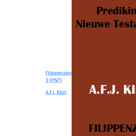
Filippenzen
3 (PNT)
A.F.J. Klijn