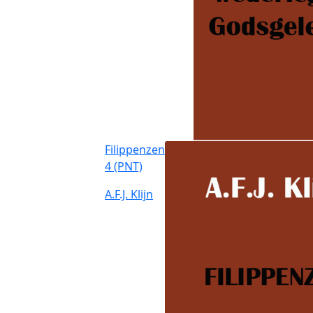
Filippenzen
4 (PNT)
A.F.J. Klijn