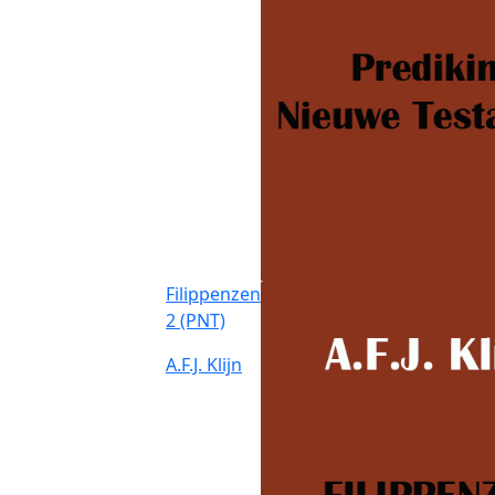
Filippenzen
2 (PNT)
A.F.J. Klijn