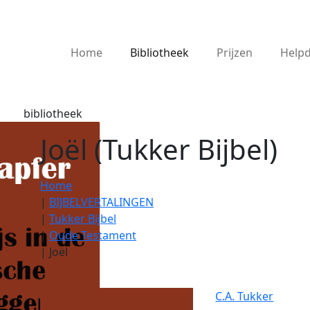
Home
Bibliotheek
Prijzen
Help
bibliotheek
Joël (Tukker Bijbel)
Home
|
BIJBELVERTALINGEN
|
Tukker Bijbel
|
Oude Testament
|
Joël
C.A. Tukker