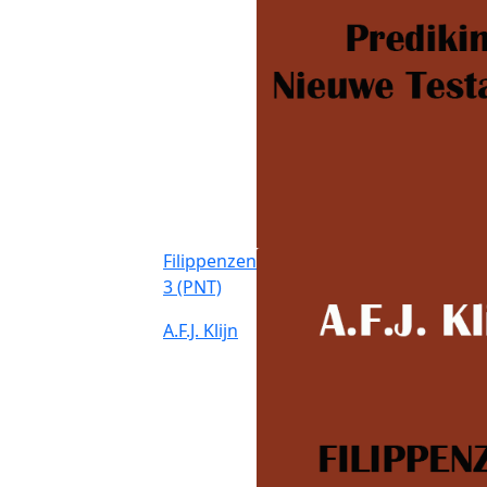
Filippenzen
3 (PNT)
A.F.J. Klijn