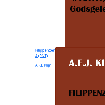
Filippenzen
4 (PNT)
A.F.J. Klijn