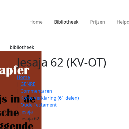
Home
Bibliotheek
Prijzen
Help
bibliotheek
Jesaja 62 (KV-OT)
Home
|
GENRE
|
Commentaren
|
Korte Verklaring (61 delen)
|
Oude Testament
|
Jesaja
|
Jesaja 62