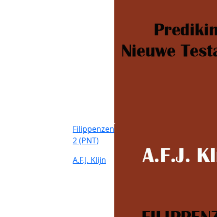
Filippenzen
2 (PNT)
A.F.J. Klijn