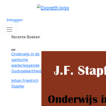
Inloggen
Recente Boeken
Onderwijs in de
gantsche
wederleggende
Godsgeleertheid
Johan Friedrich
Stapfer