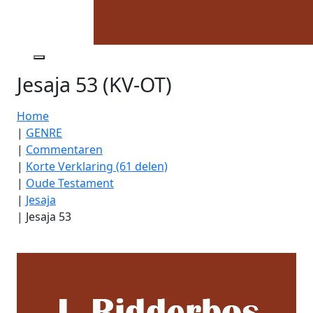
Jesaja 53 (KV-OT)
Home
|
GENRE
|
Commentaren
|
Korte Verklaring (61 delen)
|
Oude Testament
|
Jesaja
|
Jesaja 53