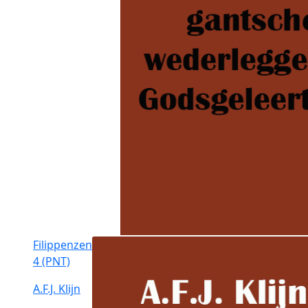
Filippenzen
4 (PNT)
A.F.J. Klijn