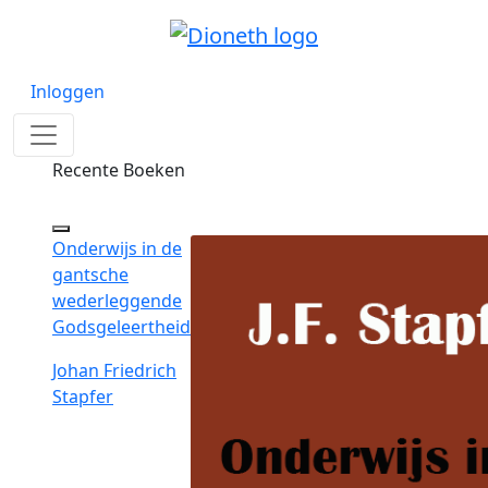
Inloggen
Recente Boeken
Onderwijs in de
gantsche
wederleggende
Godsgeleertheid
Johan Friedrich
Stapfer