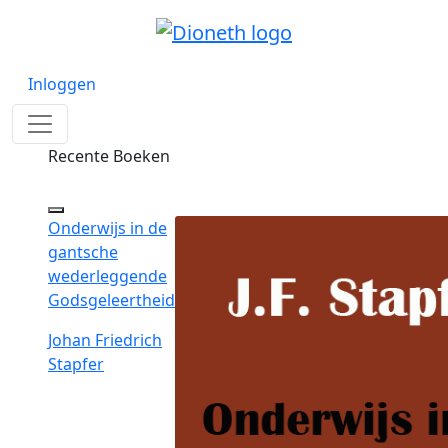
Inloggen
Recente Boeken
Onderwijs in de
gantsche
wederleggende
Godsgeleertheid
Johan Friedrich
Stapfer