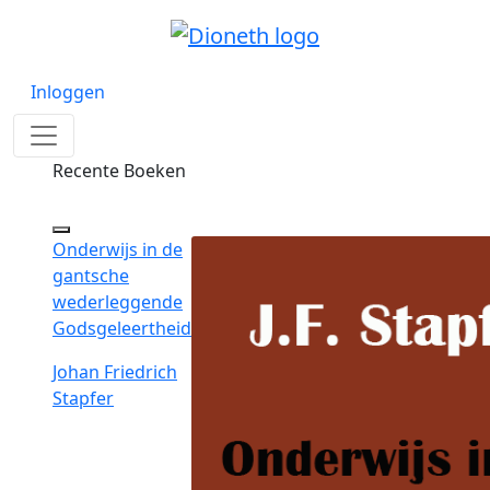
Inloggen
Recente Boeken
Onderwijs in de
gantsche
wederleggende
Godsgeleertheid
Johan Friedrich
Stapfer