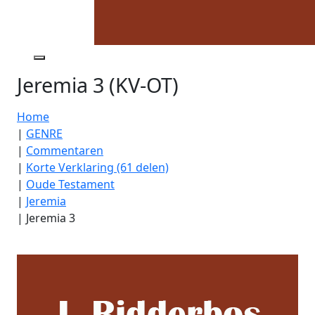
Jeremia 3 (KV-OT)
Home
|
GENRE
|
Commentaren
|
Korte Verklaring (61 delen)
|
Oude Testament
|
Jeremia
|
Jeremia 3