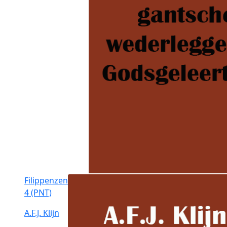
Filippenzen
4 (PNT)
A.F.J. Klijn