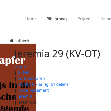
Home
Bibliotheek
Prijzen
Help
bibliotheek
Jeremia 29 (KV-OT)
Home
|
GENRE
|
Commentaren
|
Korte Verklaring (61 delen)
|
Oude Testament
|
Jeremia
|
Jeremia 29