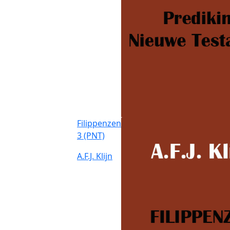
Filippenzen
3 (PNT)
A.F.J. Klijn