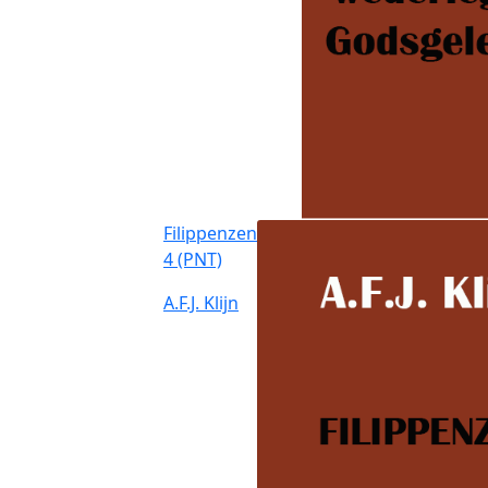
Filippenzen
4 (PNT)
A.F.J. Klijn