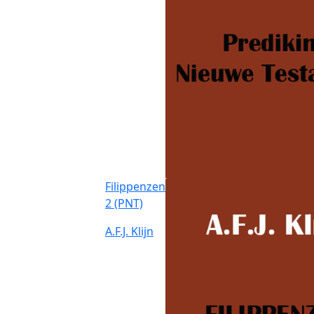
Filippenzen
2 (PNT)
A.F.J. Klijn