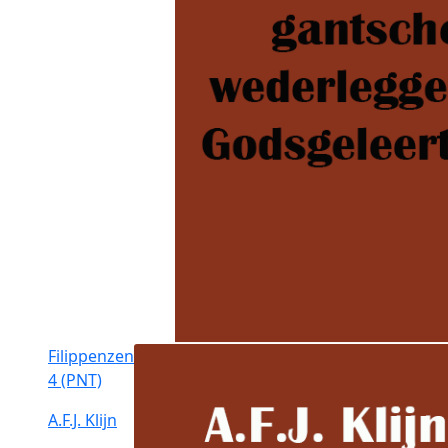
Filippenzen
4 (PNT)
A.F.J. Klijn