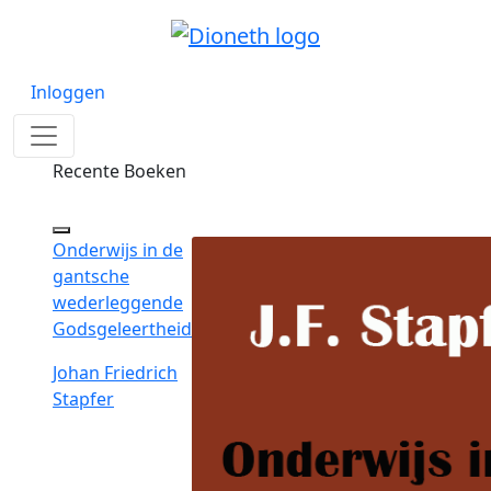
Inloggen
Recente Boeken
Onderwijs in de
gantsche
wederleggende
Godsgeleertheid
Johan Friedrich
Stapfer