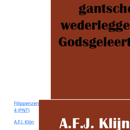
Filippenzen
4 (PNT)
A.F.J. Klijn