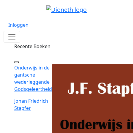
Inloggen
Recente Boeken
Onderwijs in de
gantsche
wederleggende
Godsgeleertheid
Johan Friedrich
Stapfer