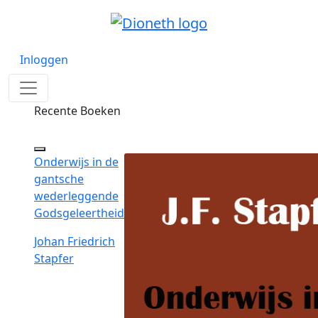
Inloggen
Recente Boeken
Onderwijs in de
gantsche
wederleggende
Godsgeleertheid
Johan Friedrich
Stapfer