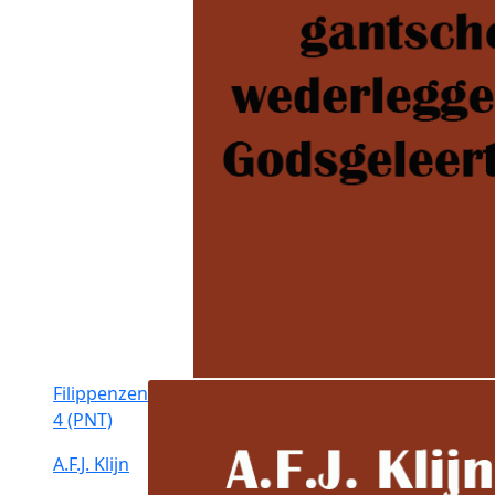
Filippenzen
4 (PNT)
A.F.J. Klijn