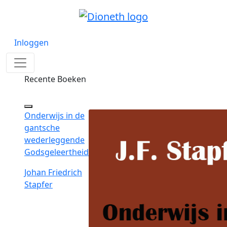
Inloggen
Recente Boeken
Onderwijs in de
gantsche
wederleggende
Godsgeleertheid
Johan Friedrich
Stapfer