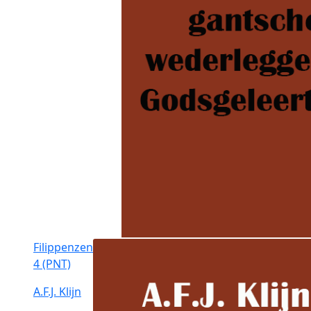
Filippenzen
4 (PNT)
A.F.J. Klijn