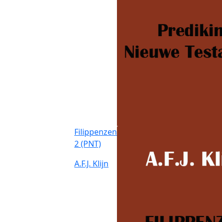
Filippenzen
2 (PNT)
A.F.J. Klijn