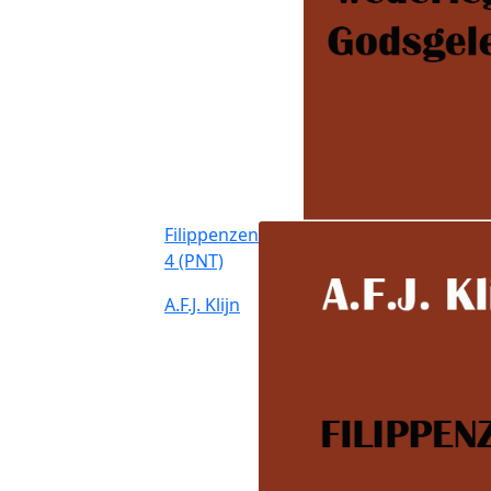
Filippenzen
4 (PNT)
A.F.J. Klijn