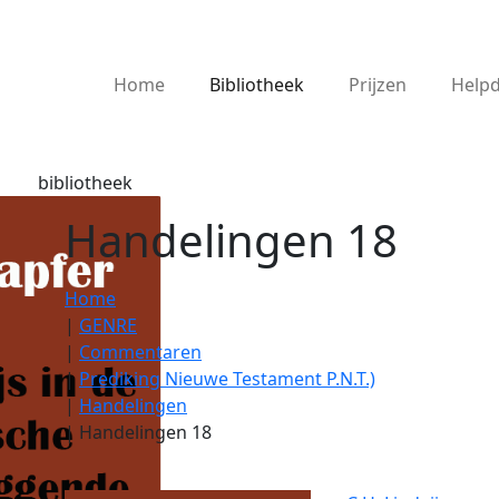
Home
Bibliotheek
Prijzen
Help
bibliotheek
Handelingen 18
Home
|
GENRE
|
Commentaren
|
Prediking Nieuwe Testament P.N.T.)
|
Handelingen
|
Handelingen 18