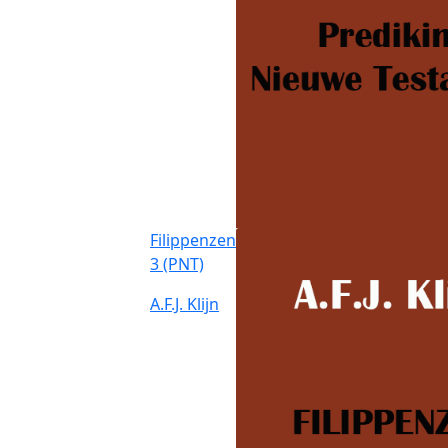
Filippenzen
3 (PNT)
A.F.J. Klijn