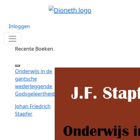
Inloggen
Recente Boeken
Onderwijs in de
gantsche
wederleggende
Godsgeleertheid
Johan Friedrich
Stapfer