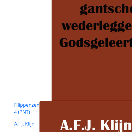
Filippenzen
4 (PNT)
A.F.J. Klijn