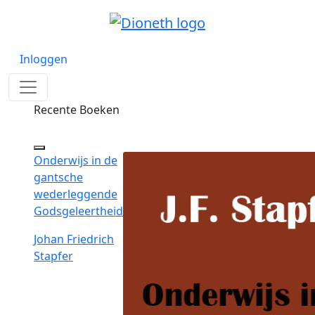
Inloggen
Recente Boeken
Onderwijs in de
gantsche
wederleggende
Godsgeleertheid
Johan Friedrich
Stapfer