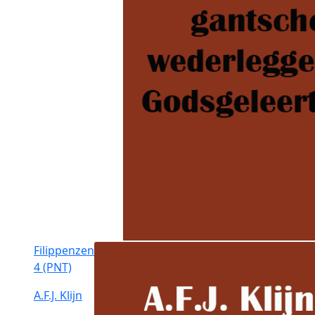
Filippenzen
4 (PNT)
A.F.J. Klijn