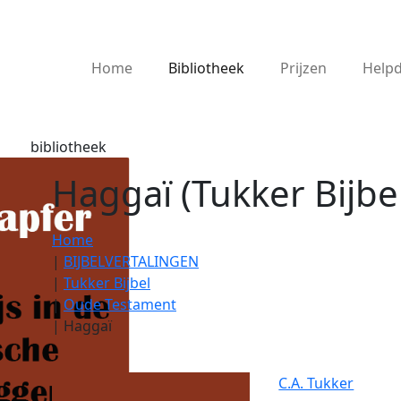
Home
Bibliotheek
Prijzen
Help
bibliotheek
Haggaï (Tukker Bijbe
Home
|
BIJBELVERTALINGEN
|
Tukker Bijbel
|
Oude Testament
|
Haggaï
C.A. Tukker