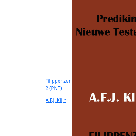
Filippenzen
2 (PNT)
A.F.J. Klijn