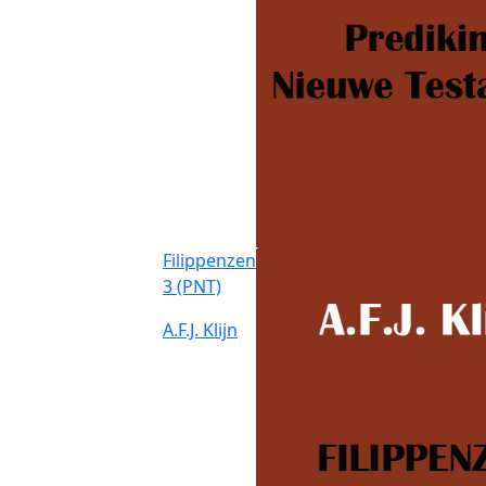
Filippenzen
3 (PNT)
A.F.J. Klijn