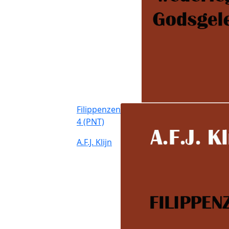
Filippenzen
4 (PNT)
A.F.J. Klijn