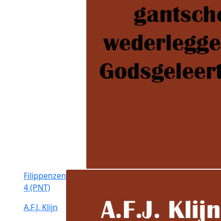
Filippenzen
4 (PNT)
A.F.J. Klijn