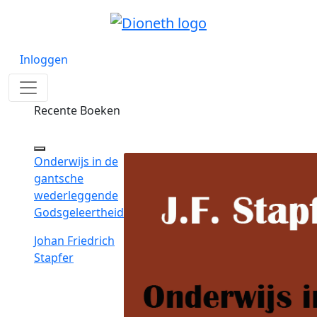
Inloggen
Recente Boeken
Onderwijs in de
gantsche
wederleggende
Godsgeleertheid
Johan Friedrich
Stapfer