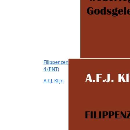
Filippenzen
4 (PNT)
A.F.J. Klijn