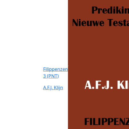
Filippenzen
3 (PNT)
A.F.J. Klijn