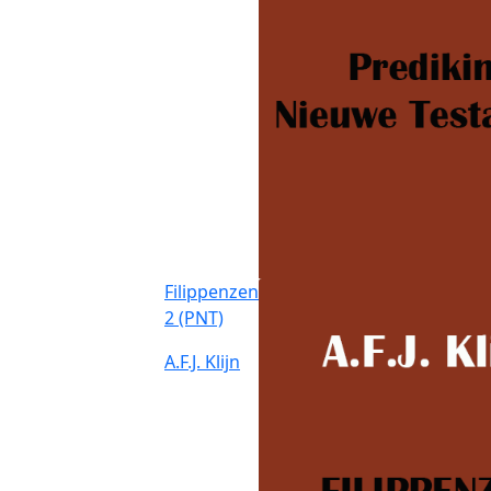
Filippenzen
2 (PNT)
A.F.J. Klijn