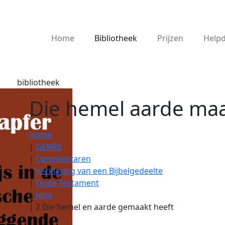
Home
Bibliotheek
Prijzen
Help
bibliotheek
Die hemel aarde ma
Home
|
GENRE
|
Commentaren
|
Verklaring van een Bijbelgedeelte
|
Oude Testament
|
Jona
|
2 Die hemel en aarde gemaakt heeft