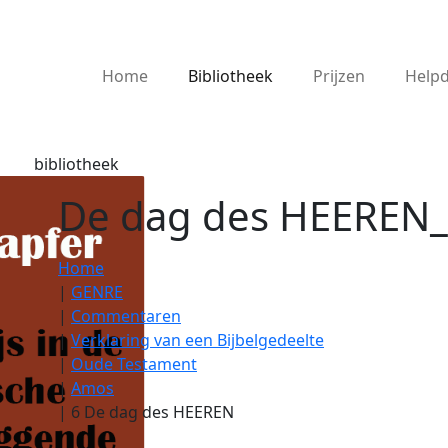
Home
Bibliotheek
Prijzen
Help
bibliotheek
De dag des HEEREN_
Home
|
GENRE
|
Commentaren
|
Verklaring van een Bijbelgedeelte
|
Oude Testament
|
Amos
|
6 De dag des HEEREN