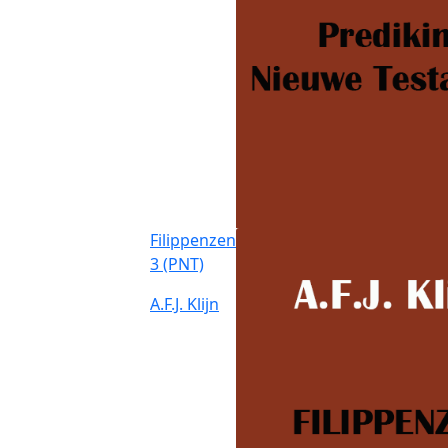
Filippenzen
3 (PNT)
A.F.J. Klijn