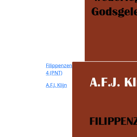
Filippenzen
4 (PNT)
A.F.J. Klijn