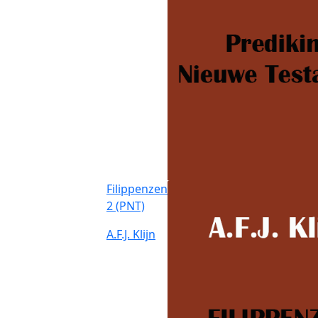
Filippenzen
2 (PNT)
A.F.J. Klijn