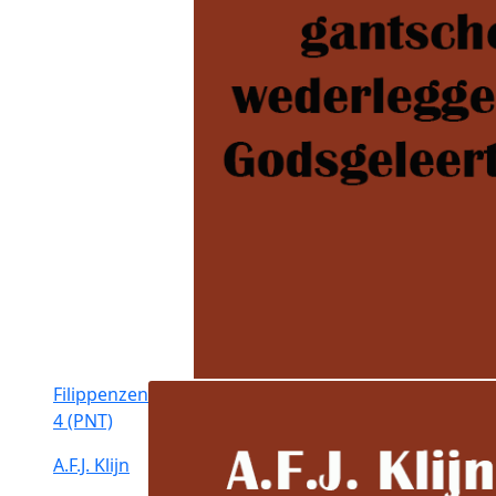
Filippenzen
4 (PNT)
A.F.J. Klijn