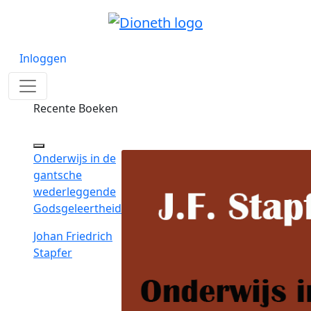
Inloggen
Recente Boeken
Onderwijs in de
gantsche
wederleggende
Godsgeleertheid
Johan Friedrich
Stapfer