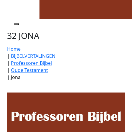
32 JONA
Home
|
BIJBELVERTALINGEN
|
Professoren Bijbel
|
Oude Testament
|
Jona