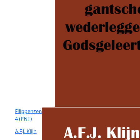
Filippenzen
4 (PNT)
A.F.J. Klijn