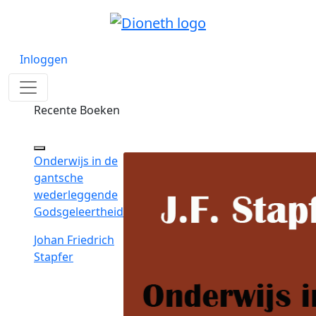
Inloggen
Recente Boeken
Onderwijs in de
gantsche
wederleggende
Godsgeleertheid
Johan Friedrich
Stapfer