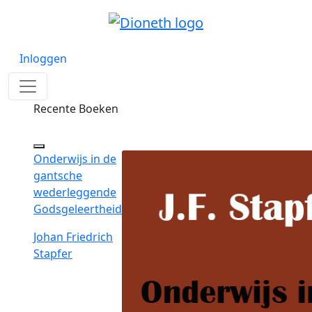
Inloggen
Recente Boeken
Onderwijs in de
gantsche
wederleggende
Godsgeleertheid
Johan Friedrich
Stapfer