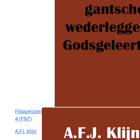
Filippenzen
4 (PNT)
A.F.J. Klijn