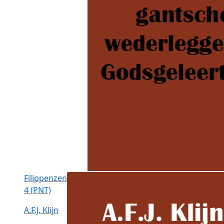
Filippenzen
4 (PNT)
A.F.J. Klijn