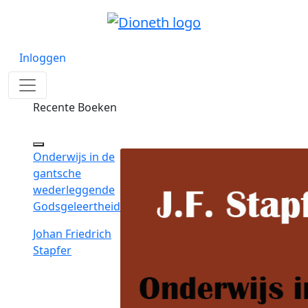
Inloggen
Recente Boeken
Onderwijs in de
gantsche
wederleggende
Godsgeleertheid
Johan Friedrich
Stapfer