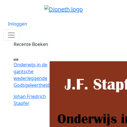
Inloggen
Recente Boeken
Onderwijs in de
gantsche
wederleggende
Godsgeleertheid
Johan Friedrich
Stapfer