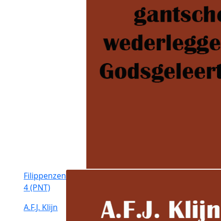
Filippenzen
4 (PNT)
A.F.J. Klijn