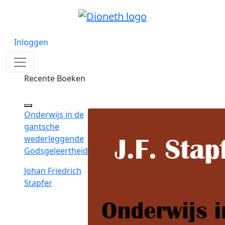
Inloggen
Recente Boeken
Onderwijs in de
gantsche
wederleggende
Godsgeleertheid
Johan Friedrich
Stapfer