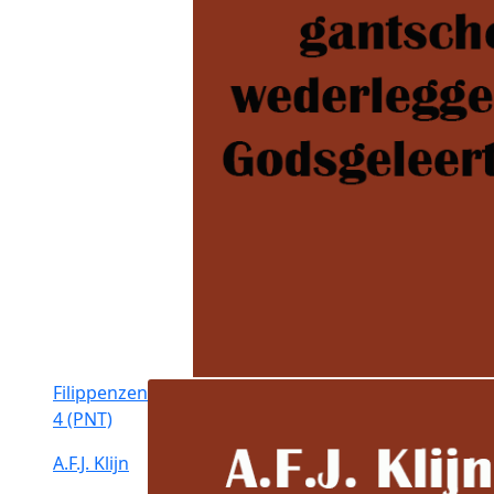
Filippenzen
4 (PNT)
A.F.J. Klijn