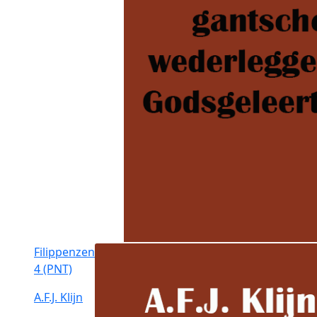
Filippenzen
4 (PNT)
A.F.J. Klijn