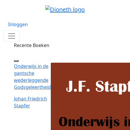
Inloggen
Recente Boeken
Onderwijs in de
gantsche
wederleggende
Godsgeleertheid
Johan Friedrich
Stapfer