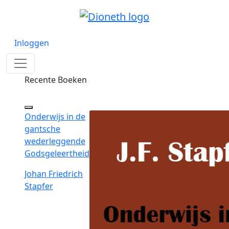
Inloggen
Recente Boeken
Onderwijs in de
gantsche
wederleggende
Godsgeleertheid
Johan Friedrich
Stapfer