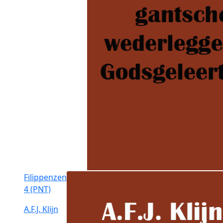
Filippenzen
4 (PNT)
A.F.J. Klijn