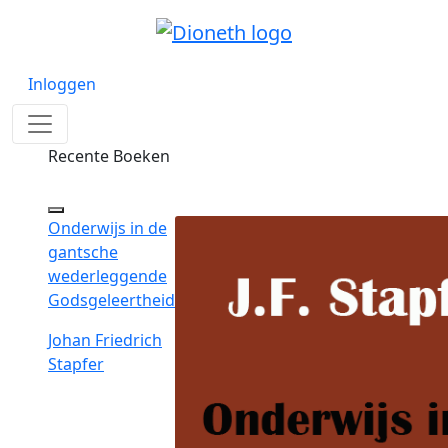
Inloggen
Recente Boeken
Onderwijs in de
gantsche
wederleggende
Godsgeleertheid
Johan Friedrich
Stapfer