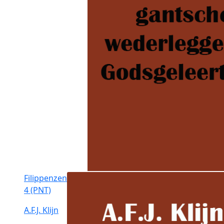
Filippenzen
4 (PNT)
A.F.J. Klijn