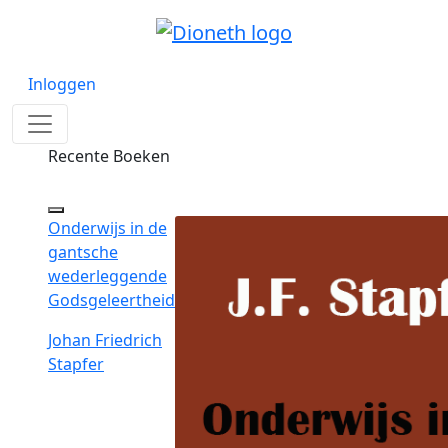
Inloggen
Recente Boeken
Onderwijs in de
gantsche
wederleggende
Godsgeleertheid
Johan Friedrich
Stapfer