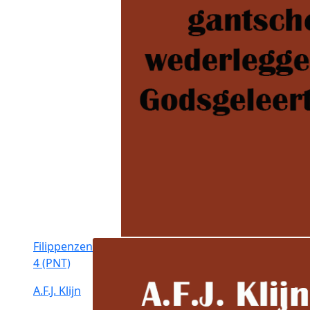
Filippenzen
4 (PNT)
A.F.J. Klijn