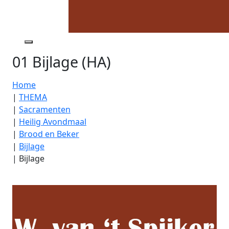
01 Bijlage (HA)
Home
|
THEMA
|
Sacramenten
|
Heilig Avondmaal
|
Brood en Beker
|
Bijlage
|
Bijlage