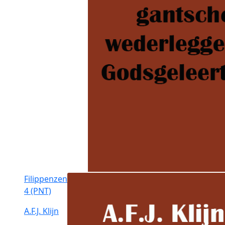
Filippenzen
4 (PNT)
A.F.J. Klijn