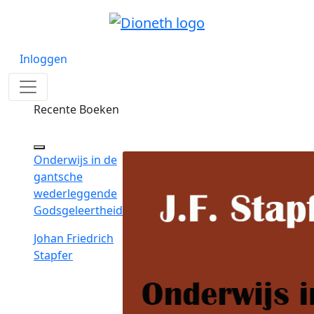
Inloggen
Recente Boeken
Onderwijs in de
gantsche
wederleggende
Godsgeleertheid
Johan Friedrich
Stapfer