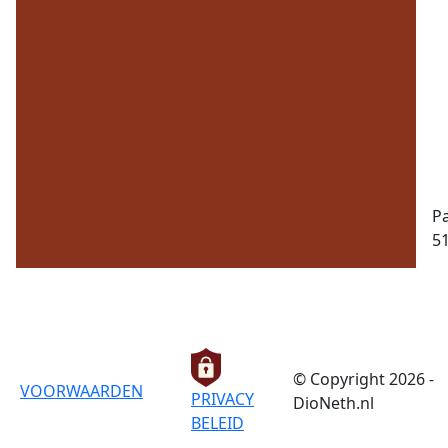
Pa
5
© Copyright 2026 -
VOORWAARDEN
PRIVACY
DioNeth.nl
BELEID