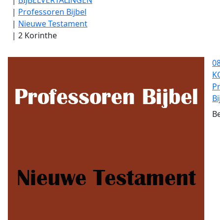
|
Professoren Bijbel
|
Nieuwe Testament
|
2 Korinthe
08
K
P
Bi
Be