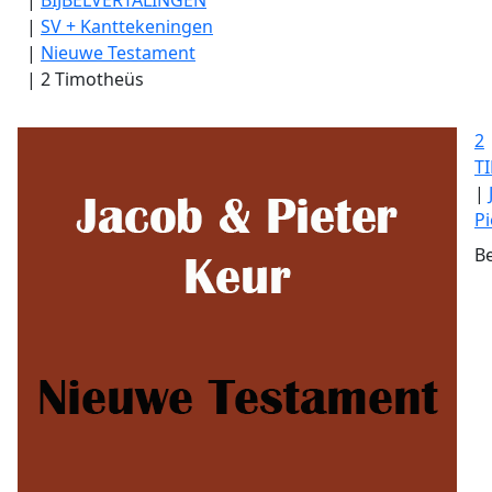
|
SV + Kanttekeningen
|
Nieuwe Testament
|
2 Timotheüs
2
T
|
Pi
Be