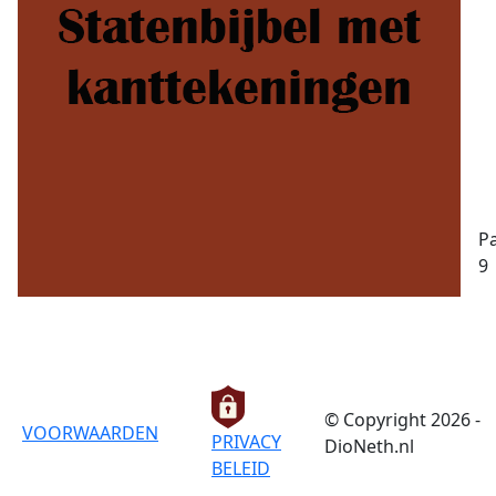
Pa
9
© Copyright 2026 -
VOORWAARDEN
PRIVACY
DioNeth.nl
BELEID