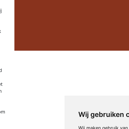
j
k
d
et
n
 om
Wij gebruiken 
Wij maken gebruik van