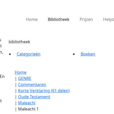
Home
Bibliotheek
Prijzen
Help
s
bibliotheek
t
n,
Categorieën
Boeken
Home
 En
|
GENRE
|
Commentaren
|
Korte Verklaring (61 delen)
|
Oude Testament
t
|
Maleachi
|
Maleachi 1