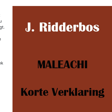
t
u
gt.
e
ek