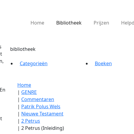
Home
Bibliotheek
Prijzen
Help
s
bibliotheek
t
n,
Categorieën
Boeken
Home
 En
|
GENRE
|
Commentaren
|
Patrik Polus Wels
|
Nieuwe Testament
t
|
2 Petrus
|
2 Petrus (Inleiding)