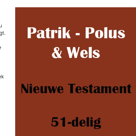
t
u
gt.
e
ek