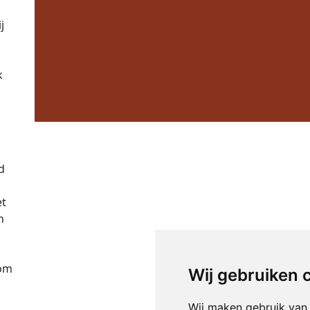
j
k
d
et
n
 om
Wij gebruiken 
Wij maken gebruik van